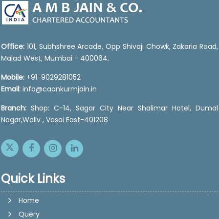
Office:
101, Subhshree Arcade, Opp Shivaji Chowk, Zakaria Road,
Malad West, Mumbai - 400064.
Mobile:
+91-9029281052
Email:
info@caankurmjain.in
Branch:
Shop: C-14, Sagar City Near Shalimar Hotel, Dumal
Nagar,Waliv , Vasai East-401208
Quick Links
Home
Query