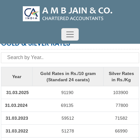
GOLD & SILVER RATES
Gold Rates in Rs./10 gram
Silver Rates
Year
(Standard 24 carats)
in Rs./Kg
31.03.2025
91190
103900
31.03.2024
69135
77800
31.03.2023
59512
71582
31.03.2022
51278
66990